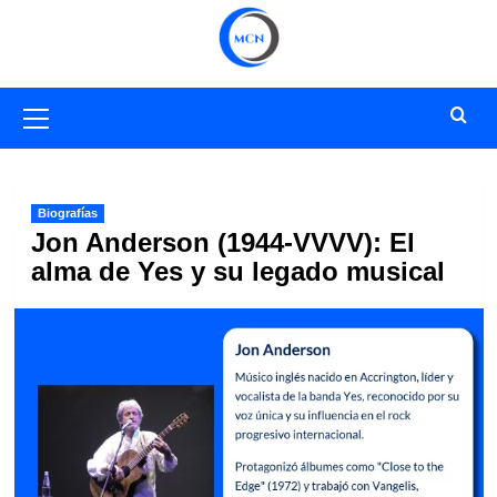
Saltar
al
contenido
Menú
primario
Biografías
Jon Anderson (1944-VVVV): El
alma de Yes y su legado musical