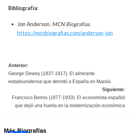
Bibliografía:
Jon Anderson.
MCN Biografías
.
https://mcnbiografias.com/anderson-jon
Navegación
Anterior:
George Dewey (1837-1917). El almirante
de
estadounidense que derrotó a España en Manila
entradas
Siguiente:
Francisco Bernis (1877-1933). El economista español
que dejó una huella en la modernización económica
Más Biografías