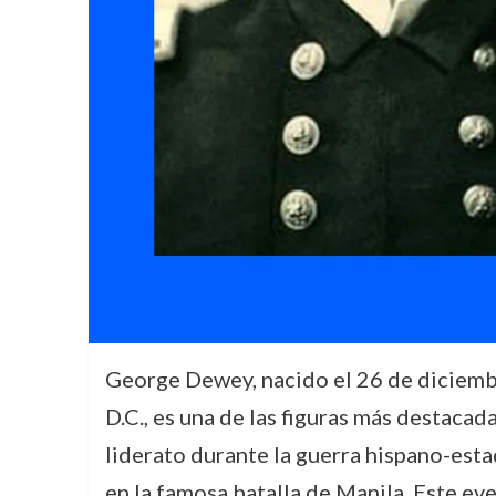
George Dewey, nacido el 26 de diciemb
D.C., es una de las figuras más destaca
liderato durante la guerra hispano-est
en la famosa batalla de Manila. Este ev