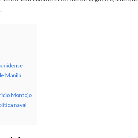
.
dounidense
de Manila
tricio Montojo
lítica naval