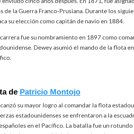
nviudó cinco años después. En 1871, fue asignado
os de la Guerra Franco-Prusiana. Durante los sigui
aca su elección como capitán de navío en 1884.
 carrera fue su nombramiento en 1897 como comanda
adounidense. Dewey asumió el mando de la flota en
fico.
ota de
Patricio Montojo
anzó su mayor logro al comandar la flota estadoun
fuerzas estadounidenses se enfrentaron a la escuad
spañoles en el Pacífico. La batalla fue un rotundo 