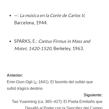
—:
La música en la Corte de Carlos V
,
Barcelona, 1944.
SPARKS, E.:
Cantus Firmus in Mass and
Motet, 1420-1520
, Berkeley, 1963.
Navegación
Anterior:
Emir-Giun-Ogli (¿-1641). El favorito del sultán que
de
sufrió trágico destino
entradas
Siguiente:
Tao Yuanming (ca. 365–427): El Poeta Ermitaño que
Desafió al Poder con la Sencillez del Campo