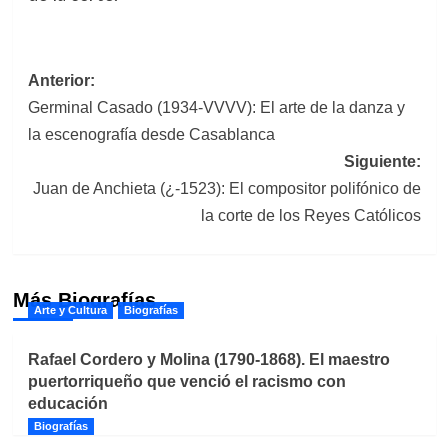
Navegación
Anterior:
Germinal Casado (1934-VVVV): El arte de la danza y
de
la escenografía desde Casablanca
entradas
Siguiente:
Juan de Anchieta (¿-1523): El compositor polifónico de
la corte de los Reyes Católicos
Más Biografías
Arte y Cultura
Biografías
Rafael Cordero y Molina (1790-1868). El maestro
puertorriqueño que venció el racismo con
educación
Biografías