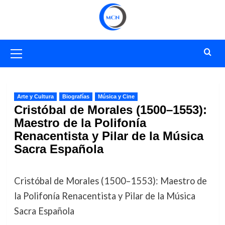
Saltar
al
contenido
Menú
primario
Arte y Cultura
Biografías
Música y Cine
Cristóbal de Morales (1500–1553):
Maestro de la Polifonía
Renacentista y Pilar de la Música
Sacra Española
Cristóbal de Morales (1500–1553): Maestro de
la Polifonía Renacentista y Pilar de la Música
Sacra Española