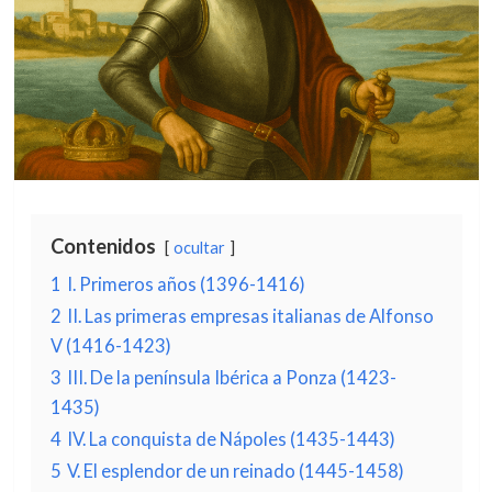
Contenidos
ocultar
1
I. Primeros años (1396-1416)
2
II. Las primeras empresas italianas de Alfonso
V (1416-1423)
3
III. De la península Ibérica a Ponza (1423-
1435)
4
IV. La conquista de Nápoles (1435-1443)
5
V. El esplendor de un reinado (1445-1458)