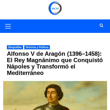
Saltar
al
contenido
Menú
primario
Biografías
Historia y Política
Alfonso V de Aragón (1396–1458):
El Rey Magnánimo que Conquistó
Nápoles y Transformó el
Mediterráneo