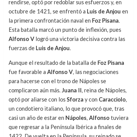
rendirse, optó por redoblar sus esfuerzos y, en
octubre de 1421, se enfrentó a
Luis de Anjou
en
la primera confrontación naval en
Foz Pisana
.
Esta batalla marcó un punto de inflexión, pues
Alfonso V
logró una victoria decisiva contra las
fuerzas de
Luis de Anjou
.
Aunque el resultado de la batalla de
Foz Pisana
fue favorable a
Alfonso V
, las negociaciones
para hacerse con el trono de Nápoles se
complicaron aún más.
Juana II
, reina de Nápoles,
optó por aliarse con los
Sforza
y con
Caracciolo
,
un condotiero italiano, lo que provocó que, tras
casi un año de estar en
Nápoles
,
Alfonso
tuviera
que regresar a la Península Ibérica a finales de
1422. De vuelta en la Península, su reinado se