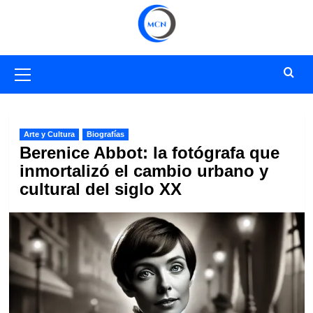
Saltar
al
contenido
Menú
primario
Arte y Cultura
Biografías
Berenice Abbot: la fotógrafa que
inmortalizó el cambio urbano y
cultural del siglo XX