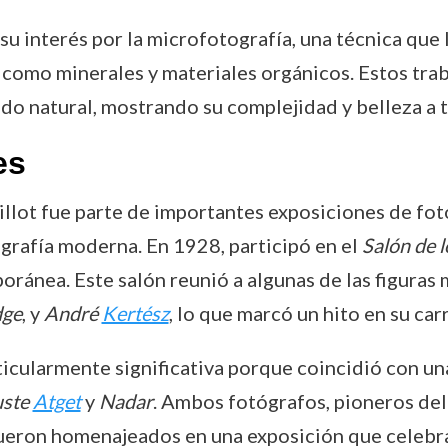
u interés por la microfotografía, una técnica que
omo minerales y materiales orgánicos. Estos traba
do natural, mostrando su complejidad y belleza a t
es
uillot fue parte de importantes exposiciones de fo
ografía moderna. En 1928, participó en el
Salón de l
oránea. Este salón reunió a algunas de las figuras
dge
, y
André
Kertész
, lo que marcó un hito en su carr
ticularmente significativa porque coincidió con u
uste
Atget
y
Nadar
. Ambos fotógrafos, pioneros del
 fueron homenajeados en una exposición que celebr