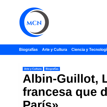
Saltar
al
contenido
Biografías
Arte y Cultura
Ciencia y Tecnolog
Arte y Cultura
Biografías
Albin-Guillot, 
francesa que d
París»