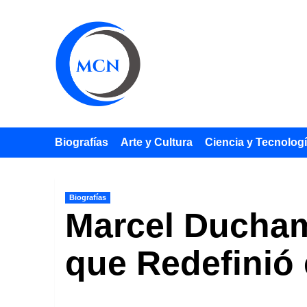
Saltar
al
contenido
Biografías
Arte y Cultura
Ciencia y Tecnolog
Biografías
Marcel Ducham
que Redefinió 