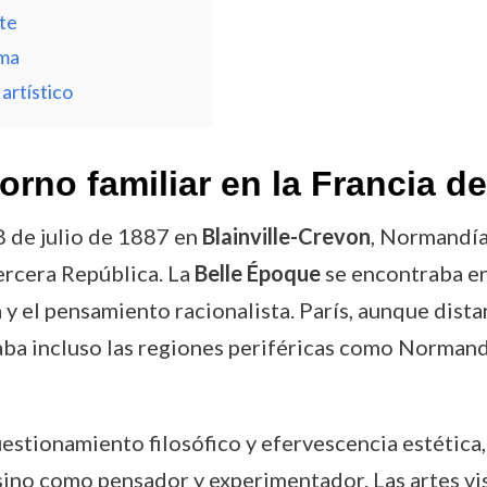
rte
ema
artístico
orno familiar en la Francia de
28 de julio de 1887 en
Blainville-Crevon
, Normandía
Tercera República. La
Belle Époque
se encontraba en
a y el pensamiento racionalista. París, aunque dista
aba incluso las regiones periféricas como Normand
estionamiento filosófico y efervescencia estética, 
ino como pensador y experimentador. Las artes visua