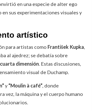
onvirtió en una especie de alter ego
o en sus experimentaciones visuales y
nto artístico
ón para artistas como
František Kupka
,
gaba al ajedrez; se debatía sobre
cuarta dimensión
. Estas discusiones,
l pensamiento visual de Duchamp.
n”
y
“Moulin à café”
, donde
era vez, la máquina y el cuerpo humano
olucionarios.