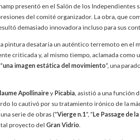
hamp presentó en el Salón de los Independientes 
r presiones del comité organizador. La obra, que c
resultó demasiado innovadora incluso para sus co
 pintura desataría un auténtico terremoto en el m
nte criticada y, al mismo tiempo, aclamada como un
“
una imagen estática del movimiento
”, una parado
laume Apollinaire
y
Picabia
, asistió a una función 
urdo lo cautivó por su tratamiento irónico de la m
 una serie de obras (“
Vierge n.1
”, “
Le Passage de la
tal proyecto del
Gran Vidrio
.