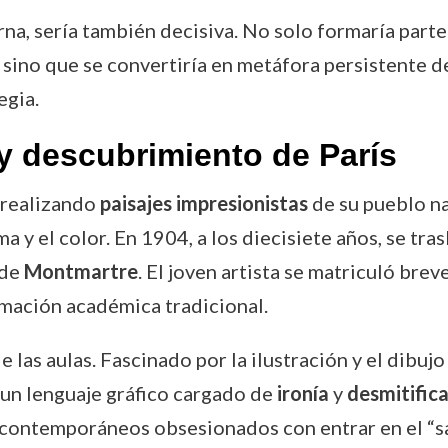
rna, sería también decisiva. No solo formaría parte
 sino que se convertiría en metáfora persistente de 
egia.
 descubrimiento de París
 realizando
paisajes impresionistas
de su pueblo na
a y el color. En 1904, a los diecisiete años, se tra
 de
Montmartre
. El joven artista se matriculó br
rmación académica tradicional.
 las aulas. Fascinado por la ilustración y el dibuj
 un lenguaje gráfico cargado de
ironía
y
desmitific
s contemporáneos obsesionados con entrar en el “s