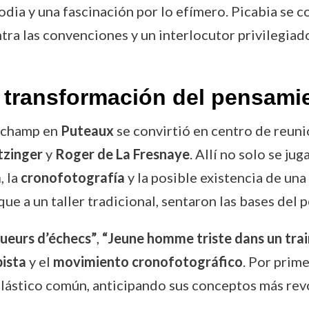
rodia y una fascinación por lo efímero. Picabia se c
tra las convenciones y un interlocutor privilegiad
 transformación del pensamie
Duchamp en
Puteaux
se convirtió en centro de reuni
tzinger
y
Roger de La Fresnaye
. Allí no solo se ju
a
, la
cronofotografía
y la posible existencia de una
que a un taller tradicional, sentaron las bases de
oueurs d’échecs”
,
“Jeune homme triste dans un trai
ista
y el
movimiento cronofotográfico
. Por prim
lástico común, anticipando sus conceptos más rev