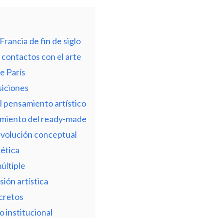
Francia de fin de siglo
s contactos con el arte
e París
siciones
l pensamiento artístico
rimiento del ready-made
evolución conceptual
ética
últiple
sión artística
cretos
 institucional