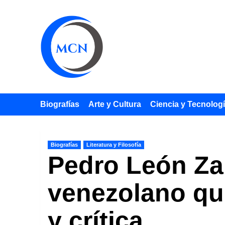
Saltar
al
contenido
Biografías
Arte y Cultura
Ciencia y Tecnolog
Biografías
Literatura y Filosofía
Pedro León Zap
venezolano qu
y crítica