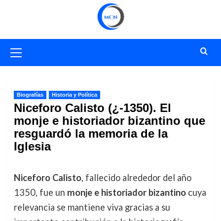
Saltar
al
contenido
Menú
primario
Biografías
Historia y Política
Niceforo Calisto (¿-1350). El
monje e historiador bizantino que
resguardó la memoria de la
Iglesia
Niceforo Calisto
, fallecido alrededor del año
1350, fue un
monje e historiador bizantino
cuya
relevancia se mantiene viva gracias a su