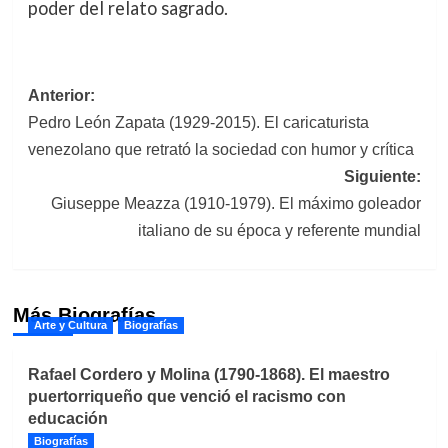
poder del relato sagrado.
Navegación
Anterior:
Pedro León Zapata (1929-2015). El caricaturista
de
venezolano que retrató la sociedad con humor y crítica
entradas
Siguiente:
Giuseppe Meazza (1910-1979). El máximo goleador
italiano de su época y referente mundial
Más Biografías
Arte y Cultura
Biografías
Rafael Cordero y Molina (1790-1868). El maestro
puertorriqueño que venció el racismo con
educación
Biografías