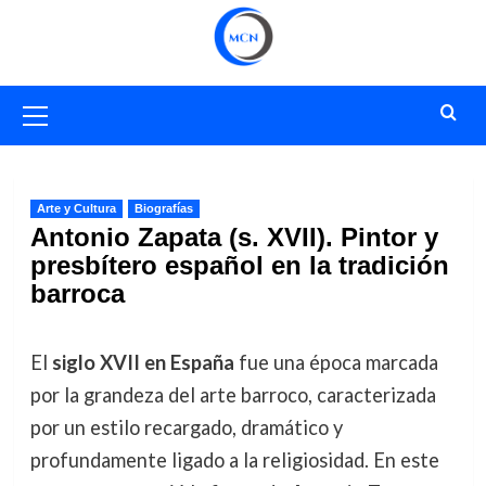
Saltar
al
contenido
Menú
primario
Arte y Cultura
Biografías
Antonio Zapata (s. XVII). Pintor y
presbítero español en la tradición
barroca
El
siglo XVII en España
fue una época marcada
por la grandeza del arte barroco, caracterizada
por un estilo recargado, dramático y
profundamente ligado a la religiosidad. En este