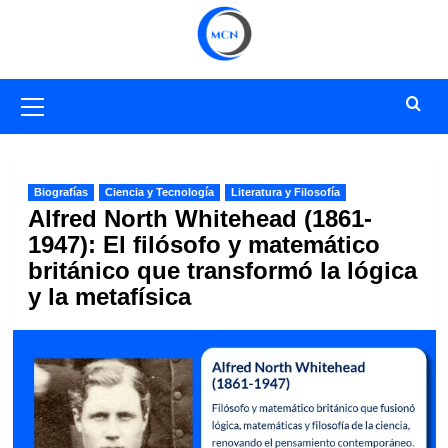
Saltar
al
contenido
Menú
primario
Biografías
Ciencia y Tecnología
Literatura y Filosofía
Alfred North Whitehead (1861-
1947): El filósofo y matemático
británico que transformó la lógica
y la metafísica