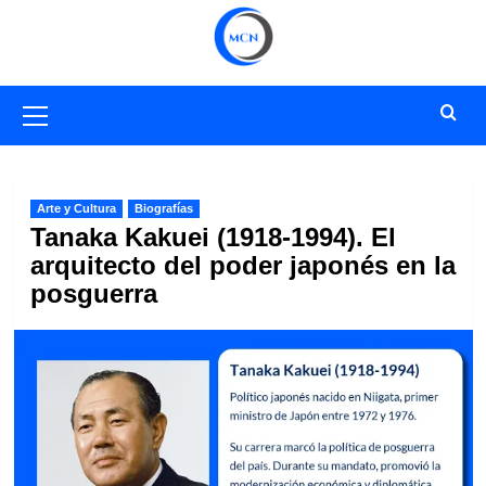
Saltar
al
contenido
Menú
primario
Arte y Cultura
Biografías
Tanaka Kakuei (1918-1994). El
arquitecto del poder japonés en la
posguerra