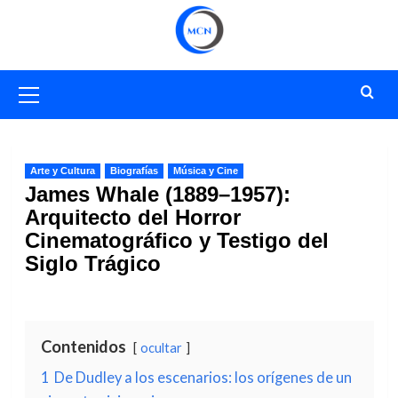
Saltar
al
contenido
Menú
primario
Arte y Cultura
Biografías
Música y Cine
James Whale (1889–1957):
Arquitecto del Horror
Cinematográfico y Testigo del
Siglo Trágico
Contenidos
ocultar
1
De Dudley a los escenarios: los orígenes de un