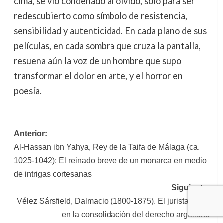
cima, se vio condenado al olvido, solo para ser
redescubierto como símbolo de resistencia,
sensibilidad y autenticidad. En cada plano de sus
películas, en cada sombra que cruza la pantalla,
resuena aún la voz de un hombre que supo
transformar el dolor en arte, y el horror en
poesía.
Navegación
Anterior:
Al-Hassan ibn Yahya, Rey de la Taifa de Málaga (ca.
de
1025-1042): El reinado breve de un monarca en medio
entradas
de intrigas cortesanas
Siguiente:
Vélez Sársfield, Dalmacio (1800-1875). El jurista clave
en la consolidación del derecho argentino