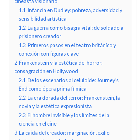
cineasta visionario
1.1
Infancia en Dudley: pobreza, adversidad y
sensibilidad artística
1.2
La guerra como bisagra vital: de soldado a
prisionero creador
1.3
Primeros pasos en el teatro británico y
conexión con figuras clave
2
Frankenstein y la estética del horror:
consagración en Hollywood
2.1
De los escenarios al celuloide: Journey’s
End como ópera prima fílmica
2.2
La era dorada del terror: Frankenstein, la
novia y la estética expresionista
2.3
El hombre invisible y los límites de la
ciencia en el cine
3
La caída del creador: marginación, exilio