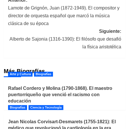
Navegación
Anterior:
Lamote de Grignón, Juan (1872-1949). El compositor y
de
director de orquesta español que marcó la música
entradas
clásica de su época
Siguiente:
Alberto de Sajonia (1316-1390): El filósofo que desafió
la física aristotélica
Más Biografías
Arte y Cultura
Biografías
Rafael Cordero y Molina (1790-1868). El maestro
puertorriqueño que venció el racismo con
educación
Biografías
Ciencia y Tecnología
Jean Nicolas Corvisart-Desmarets (1755-1821): El
médico que revolucionó la cardiología en la era