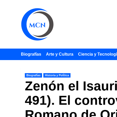
Saltar
al
contenido
Biografías
Arte y Cultura
Ciencia y Tecnolog
Biografías
Historia y Política
Zenón el Isaur
491). El contr
Romano de Or