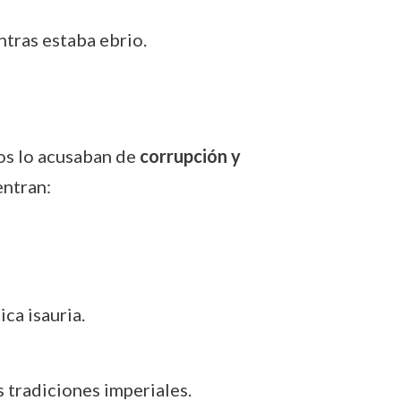
ntras estaba ebrio.
os lo acusaban de
corrupción y
entran:
ca isauria.
s tradiciones imperiales.