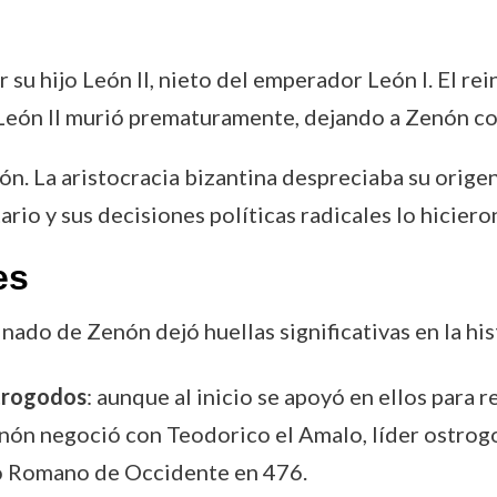
 su hijo León II, nieto del emperador León I. El r
n León II murió prematuramente, dejando a Zenón c
n. La aristocracia bizantina despreciaba su origen
ario y sus decisiones políticas radicales lo hiciero
es
inado de Zenón dejó huellas significativas en la hi
strogodos
: aunque al inicio se apoyó en ellos para 
ón negoció con Teodorico el Amalo, líder ostrogod
io Romano de Occidente en 476.