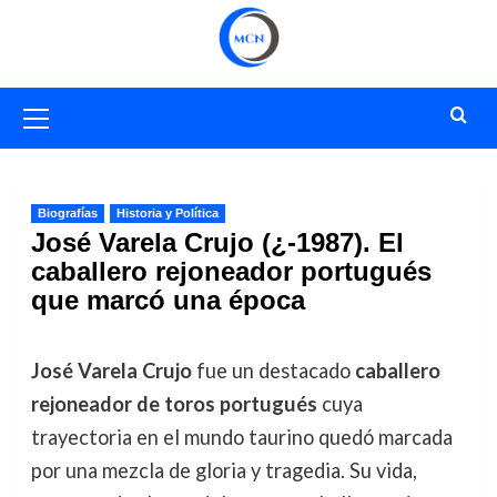
Saltar
al
contenido
Menú
primario
Biografías
Historia y Política
José Varela Crujo (¿-1987). El
caballero rejoneador portugués
que marcó una época
José Varela Crujo
fue un destacado
caballero
rejoneador de toros portugués
cuya
trayectoria en el mundo taurino quedó marcada
por una mezcla de gloria y tragedia. Su vida,