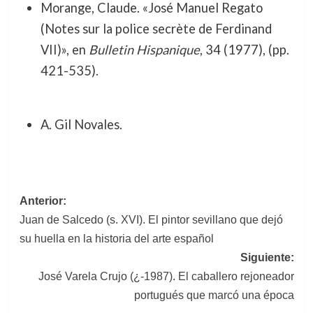
Morange, Claude. «José Manuel Regato
(Notes sur la police secrète de Ferdinand
VII)», en
Bulletin Hispanique
, 34 (1977), (pp.
421-535).
A. Gil Novales.
Navegación
Anterior:
Juan de Salcedo (s. XVI). El pintor sevillano que dejó
de
su huella en la historia del arte español
entradas
Siguiente:
José Varela Crujo (¿-1987). El caballero rejoneador
portugués que marcó una época