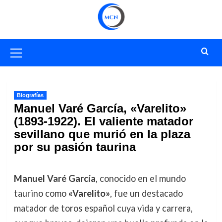
Saltar
al
contenido
Menú
primario
Biografías
Manuel Varé García, «Varelito»
(1893-1922). El valiente matador
sevillano que murió en la plaza
por su pasión taurina
Manuel Varé García
, conocido en el mundo
taurino como
«Varelito»
, fue un destacado
matador de toros español cuya vida y carrera,