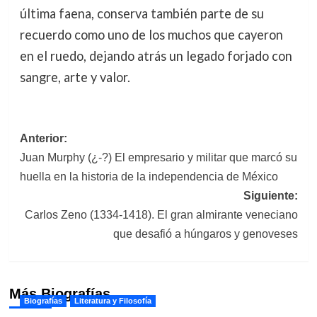
última faena, conserva también parte de su
recuerdo como uno de los muchos que cayeron
en el ruedo, dejando atrás un legado forjado con
sangre, arte y valor.
Navegación
Anterior:
Juan Murphy (¿-?) El empresario y militar que marcó su
de
huella en la historia de la independencia de México
entradas
Siguiente:
Carlos Zeno (1334-1418). El gran almirante veneciano
que desafió a húngaros y genoveses
Más Biografías
Biografías
Literatura y Filosofía