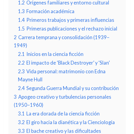
1.2
Orígenes familiares y entorno cultural
1.3
Formación académica
1.4
Primeros trabajos y primeras influencias
1.5
Primeras publicaciones y el rechazo inicial
2
Carrera temprana y consolidación (1939–
1949)
2.1
Inicios en la ciencia ficción
2.2
El impacto de ‘Black Destroyer’ y ‘Slan’
2.3
Vida personal: matrimonio con Edna
Mayne Hull
2.4
Segunda Guerra Mundial y su contribución
3
Apogeo creativo y turbulencias personales
(1950–1960)
3.1
La era dorada de la ciencia ficción
3.2
El giro hacia la dianética y la Cienciología
3.3
El bache creativo y las dificultades