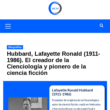
Saltar
al
contenido
Menú
primario
Biografías
Hubbard, Lafayette Ronald (1911-
1986). El creador de la
Cienciología y pionero de la
ciencia ficción