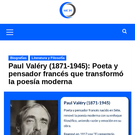
Saltar
al
contenido
Menú
primario
Biografías
Literatura y Filosofía
Paul Valéry (1871-1945): Poeta y
pensador francés que transformó
la poesía moderna