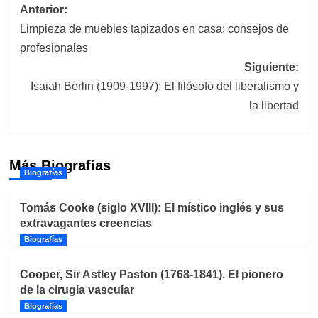
Navegación
Anterior:
Limpieza de muebles tapizados en casa: consejos de
de
profesionales
entradas
Siguiente:
Isaiah Berlin (1909-1997): El filósofo del liberalismo y
la libertad
Más Biografías
Biografías
Tomás Cooke (siglo XVIII): El místico inglés y sus
extravagantes creencias
Biografías
Cooper, Sir Astley Paston (1768-1841). El pionero
de la cirugía vascular
Biografías