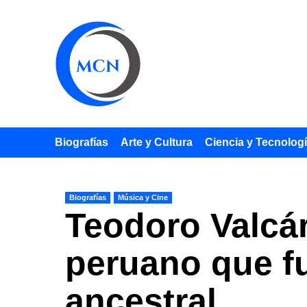
Saltar
al
contenido
Biografías
Arte y Cultura
Ciencia y Tecnolog
Biografías
Música y Cine
Teodoro Valcár
peruano que f
ancestral