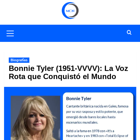
Saltar
al
contenido
Menú
primario
Biografías
Bonnie Tyler (1951-VVVV): La Voz
Rota que Conquistó el Mundo