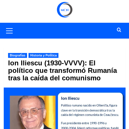
Saltar
al
contenido
Menú
primario
Biografías
Historia y Política
Ion Iliescu (1930-VVVV): El
político que transformó Rumanía
tras la caída del comunismo