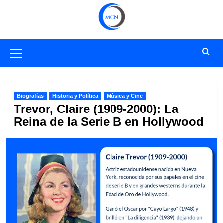
Saltar
al
contenido
Menú
primario
Biografías
Historia y Política
Música y Cine
Trevor, Claire (1909-2000): La
Reina de la Serie B en Hollywood