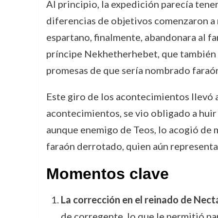
Al principio, la expedición parecía tener
diferencias de objetivos comenzaron a m
espartano, finalmente, abandonara al fa
príncipe Nekhetherhebet, que también fo
promesas de que sería nombrado faraón
Este giro de los acontecimientos llevó a 
acontecimientos, se vio obligado a huir 
aunque enemigo de Teos, lo acogió de m
faraón derrotado, quien aún representaba
Momentos clave
La corrección en el reinado de Nect
de corregente, lo que le permitió par