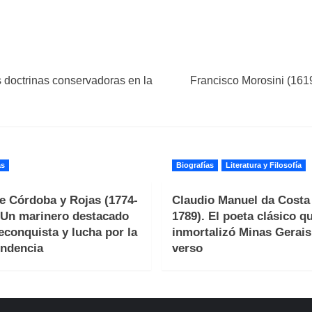
s doctrinas conservadoras en la
Francisco Morosini (1619
as
Biografías
Literatura y Filosofía
e Córdoba y Rojas (1774-
Claudio Manuel da Costa 
 Un marinero destacado
1789). El poeta clásico q
reconquista y lucha por la
inmortalizó Minas Gerais
ndencia
verso