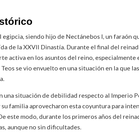
stórico
l egipcia, siendo hijo de Nectánebos I, un faraón q
ída de la XXVII Dinastía. Durante el final del rein
te activa en los asuntos del reino, especialmente en
y Teos se vio envuelto en una situación en la que la
a.
n una situación de debilidad respecto al Imperio P
y su familia aprovecharon esta coyuntura para inten
. De este modo, durante los primeros años del reinad
s, aunque no sin dificultades.