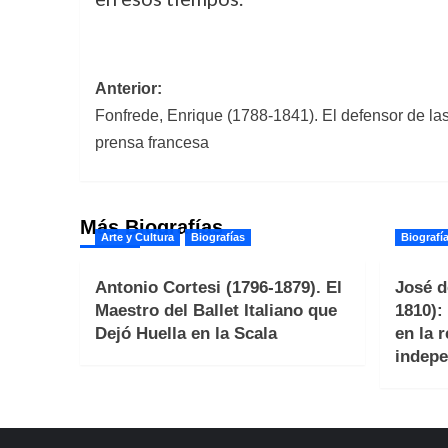
Navegación
Anterior:
Fonfrede, Enrique (1788-1841). El defensor de la
de
prensa francesa
entradas
Más Biografías
Arte y Cultura
Biografías
Biografí
Antonio Cortesi (1796-1879). El
José d
Maestro del Ballet Italiano que
1810):
Dejó Huella en la Scala
en la 
indepe