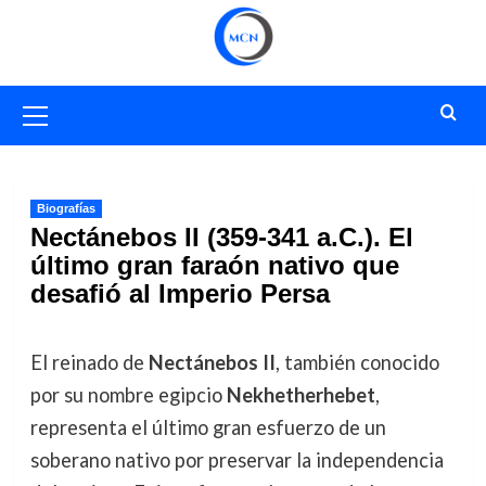
Saltar
al
contenido
Menú
primario
Biografías
Nectánebos II (359-341 a.C.). El
último gran faraón nativo que
desafió al Imperio Persa
El reinado de
Nectánebos II
, también conocido
por su nombre egipcio
Nekhetherhebet
,
representa el último gran esfuerzo de un
soberano nativo por preservar la independencia