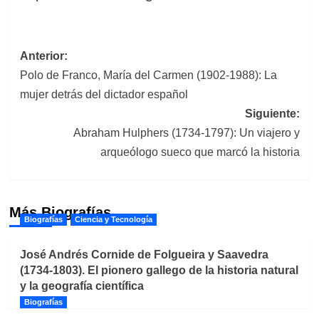
Navegación
Anterior:
Polo de Franco, María del Carmen (1902-1988): La
de
mujer detrás del dictador español
entradas
Siguiente:
Abraham Hulphers (1734-1797): Un viajero y
arqueólogo sueco que marcó la historia
Más Biografías
Biografías
Ciencia y Tecnología
José Andrés Cornide de Folgueira y Saavedra
(1734-1803). El pionero gallego de la historia natural
y la geografía científica
Biografías