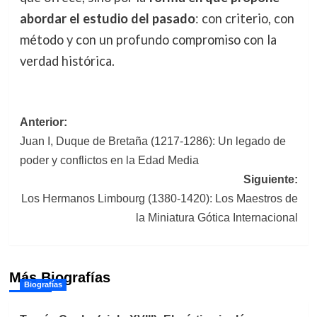
abordar el estudio del pasado
: con criterio, con
método y con un profundo compromiso con la
verdad histórica.
Navegación
Anterior:
Juan I, Duque de Bretaña (1217-1286): Un legado de
de
poder y conflictos en la Edad Media
entradas
Siguiente:
Los Hermanos Limbourg (1380-1420): Los Maestros de
la Miniatura Gótica Internacional
Más Biografías
Biografías