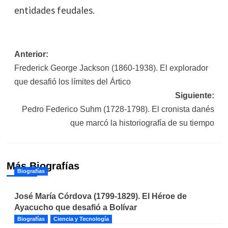
entidades feudales.
Navegación
Anterior:
Frederick George Jackson (1860-1938). El explorador
de
que desafió los límites del Ártico
entradas
Siguiente:
Pedro Federico Suhm (1728-1798). El cronista danés
que marcó la historiografía de su tiempo
Más Biografías
Biografías
José María Córdova (1799-1829). El Héroe de
Ayacucho que desafió a Bolívar
Biografías
Ciencia y Tecnología