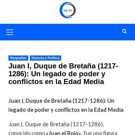
Saltar
al
contenido
Menú
primario
Biografías
Historia y Política
Juan I, Duque de Bretaña (1217-
1286): Un legado de poder y
conflictos en la Edad Media
Juan I, Duque de Bretaña (1217-1286): Un
legado de poder y conflictos en la Edad Media
Juan I, Duque de Bretaña (1217-1286),
conocido como
«Juan el Rojo»
, fue una figura