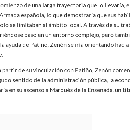
 comienzo de una larga trayectoria que lo llevaría,
a Armada española, lo que demostraría que sus habi
lo se limitaban al ámbito local. A través de su tra
abriéndose paso en un entorno complejo, pero tamb
a ayuda de Patiño, Zenón se iría orientando hacia l
e.
r a partir de su vinculación con Patiño, Zenón com
udo sentido de la administración pública, la econom
naría en su ascenso a Marqués de la Ensenada, un tí