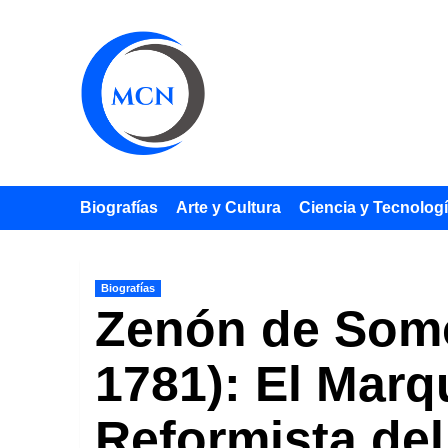
Saltar
al
contenido
Biografías
Arte y Cultura
Ciencia y Tecnolog
Biografías
Zenón de Somo
1781): El Marq
Reformista del 