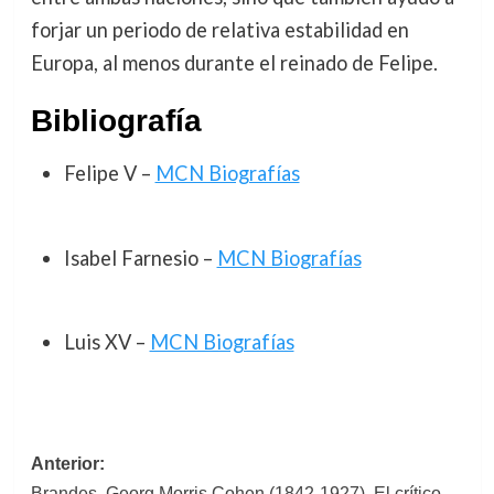
forjar un periodo de relativa estabilidad en
Europa, al menos durante el reinado de Felipe.
Bibliografía
Felipe V –
MCN Biografías
Isabel Farnesio –
MCN Biografías
Luis XV –
MCN Biografías
Navegación
Anterior:
Brandes, Georg Morris Cohen (1842-1927). El crítico