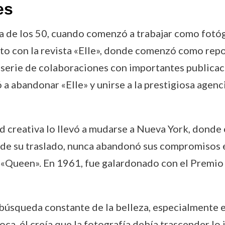
es
da de los 50, cuando comenzó a trabajar como fot
to con la revista «Elle», donde comenzó como rep
a serie de colaboraciones con importantes publicac
vó a abandonar «Elle» y unirse a la prestigiosa ag
ad creativa lo llevó a mudarse a Nueva York, dond
r de su traslado, nunca abandonó sus compromisos
 «Queen». En 1961, fue galardonado con el Premio
la búsqueda constante de la belleza, especialmente 
oca, él creía que la fotografía debía trascender l