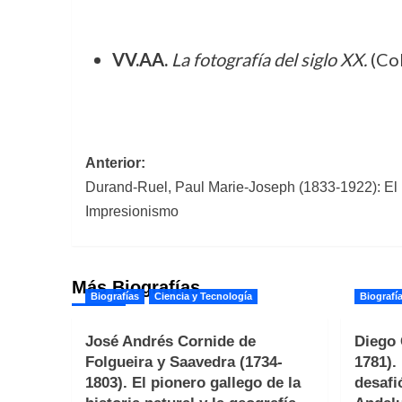
VV.AA.
La fotografía del siglo XX.
(Col
Navegación
Anterior:
Durand-Ruel, Paul Marie-Joseph (1833-1922): El 
de
Impresionismo
entradas
Más Biografías
Biografías
Ciencia y Tecnología
Biografí
José Andrés Cornide de
Diego 
Folgueira y Saavedra (1734-
1781).
1803). El pionero gallego de la
desafi