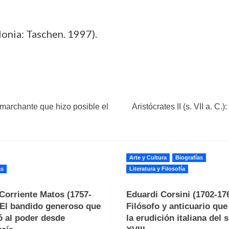
onia: Taschen. 1997).
marchante que hizo posible el
Aristócrates II (s. VII a. C.
Arte y Cultura
Biografías
as
Literatura y Filosofía
Corriente Matos (1757-
Eduardi Corsini (1702-176
 El bandido generoso que
Filósofo y anticuario qu
ó al poder desde
la erudición italiana del s