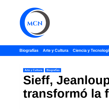
Saltar
al
contenido
Biografías
Arte y Cultura
Ciencia y Tecnolog
Arte y Cultura
Biografías
Sieff, Jeanlou
transformó la 