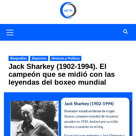
Saltar
al
contenido
Menú
primario
Biografías
Deportes
Historia y Política
Jack Sharkey (1902-1994). El
campeón que se midió con las
leyendas del boxeo mundial