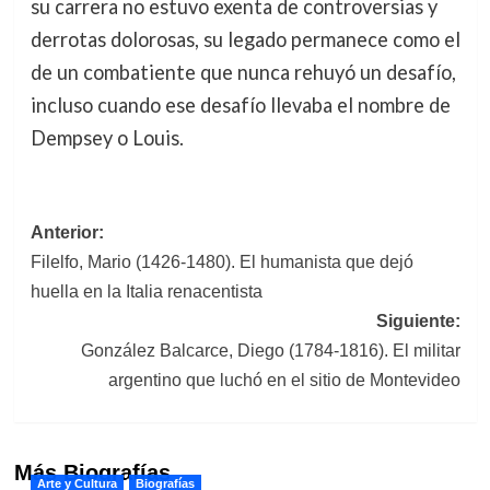
su carrera no estuvo exenta de controversias y
derrotas dolorosas, su legado permanece como el
de un combatiente que nunca rehuyó un desafío,
incluso cuando ese desafío llevaba el nombre de
Dempsey o Louis.
Navegación
Anterior:
Filelfo, Mario (1426-1480). El humanista que dejó
de
huella en la Italia renacentista
entradas
Siguiente:
González Balcarce, Diego (1784-1816). El militar
argentino que luchó en el sitio de Montevideo
Más Biografías
Arte y Cultura
Biografías