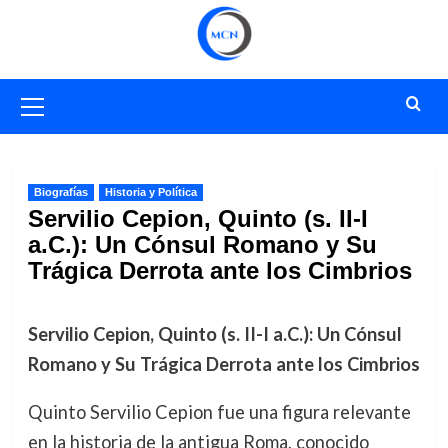
Saltar
al
contenido
Menú
primario
Biografías
Historia y Política
Servilio Cepion, Quinto (s. II-I
a.C.): Un Cónsul Romano y Su
Trágica Derrota ante los Cimbrios
Servilio Cepion, Quinto (s. II-I a.C.): Un Cónsul
Romano y Su Trágica Derrota ante los Cimbrios
Quinto Servilio Cepion fue una figura relevante
en la historia de la antigua Roma, conocido