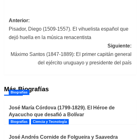
Navegación
Anterior:
Pisador, Diego (1509-1557). El vihuelista español que
de
dejó huella en la música renacentista
entradas
Siguiente:
Máximo Santos (1847-1889): El primer capitán general
del ejército uruguayo y presidente del país
Más Biografías
Biografías
José María Córdova (1799-1829). El Héroe de
Ayacucho que desafió a Bolívar
Biografías
Ciencia y Tecnología
José Andrés Cornide de Folgueira y Saavedra