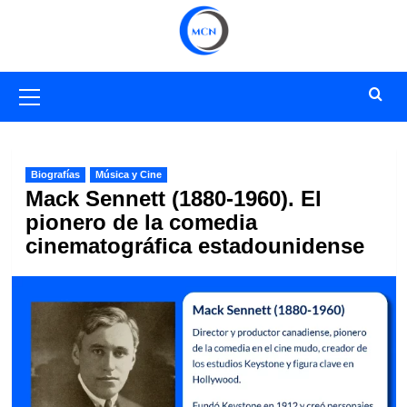
Saltar
al
contenido
Menú
primario
Biografías
Música y Cine
Mack Sennett (1880-1960). El
pionero de la comedia
cinematográfica estadounidense