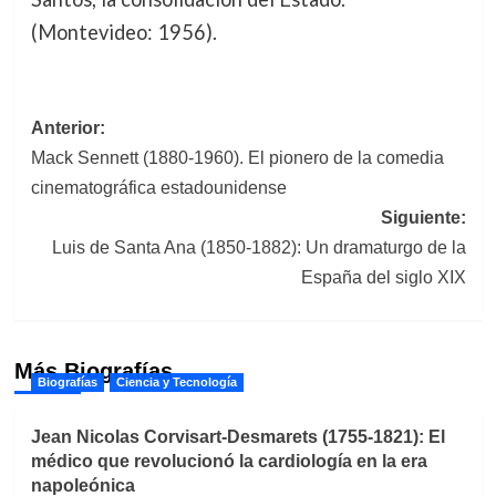
(Montevideo: 1956).
Navegación
Anterior:
Mack Sennett (1880-1960). El pionero de la comedia
de
cinematográfica estadounidense
entradas
Siguiente:
Luis de Santa Ana (1850-1882): Un dramaturgo de la
España del siglo XIX
Más Biografías
Biografías
Ciencia y Tecnología
Jean Nicolas Corvisart-Desmarets (1755-1821): El
médico que revolucionó la cardiología en la era
napoleónica