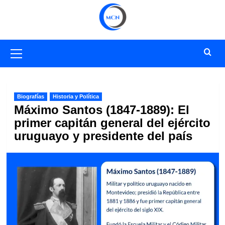
Saltar
al
contenido
Menú
primario
Biografías
Historia y Política
Máximo Santos (1847-1889): El
primer capitán general del ejército
uruguayo y presidente del país