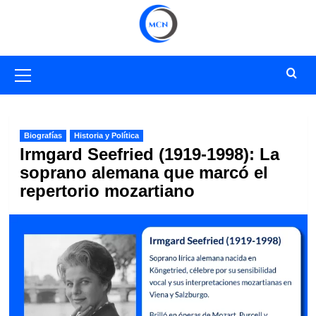
Saltar
al
contenido
Menú
primario
Biografías
Historia y Política
Irmgard Seefried (1919-1998): La
soprano alemana que marcó el
repertorio mozartiano