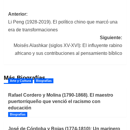
Navegación
Anterior:
Li Peng (1928-2019). El político chino que marcó una
de
era de transformaciones
entradas
Siguiente:
Moisés Alashkar (siglos XV-XVI): El influyente rabino
africano y sus contribuciones al pensamiento bíblico
Más Biografías
Arte y Cultura
Biografías
Rafael Cordero y Molina (1790-1868). El maestro
puertorriqueño que venció el racismo con
educación
Biografías
José de Córdoba y Rojas (1774-1810): Un marinero