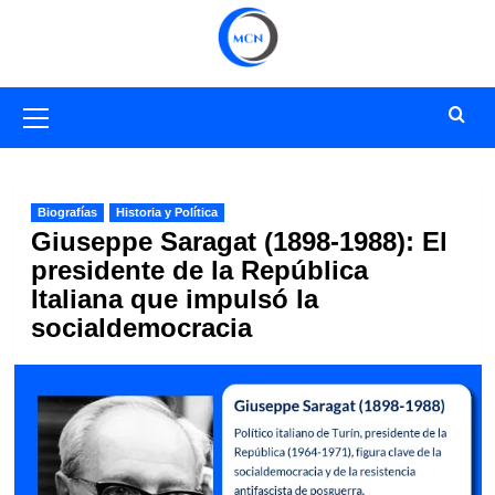
Saltar
al
contenido
Menú
primario
Biografías
Historia y Política
Giuseppe Saragat (1898-1988): El
presidente de la República
Italiana que impulsó la
socialdemocracia