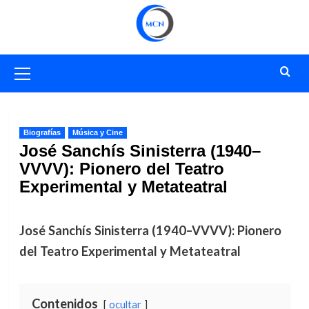
Saltar
al
contenido
Menú
primario
Biografías
Música y Cine
José Sanchís Sinisterra (1940–
VVVV): Pionero del Teatro
Experimental y Metateatral
José Sanchís Sinisterra (1940–VVVV): Pionero
del Teatro Experimental y Metateatral
Contenidos
ocultar