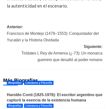
la autenticidad en el escenario.
Navegación
Anterior:
Francisco de Montejo (1479–1553): Conquistador del
de
Yucatán y la Historia Olvidada
entradas
Siguiente:
Tirídates I, Rey de Armenia (¿-73): Un monarca
guerrero que desafió al poder romano
Más Biografías
Biografías
Literatura y Filosofía
Haroldo Conti (1925-1976): El escritor argentino que
capturó la esencia de la existencia humana
Biografías
Literatura y Filosofía