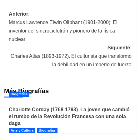
Navegación
Anterior:
Marcus Lawrence Elwin Oliphant (1901-2000): El
de
inventor del sincrociclotrón y pionero de la física
entradas
nuclear
Siguiente:
Charles Atlas (1893-1972). El culturista que transformó
la debilidad en un imperio de fuerza
Más Biografías
Biografías
Charlotte Corday (1768-1793). La joven que cambió
el rumbo de la Revolución Francesa con una sola
daga
Arte y Cultura
Biografías