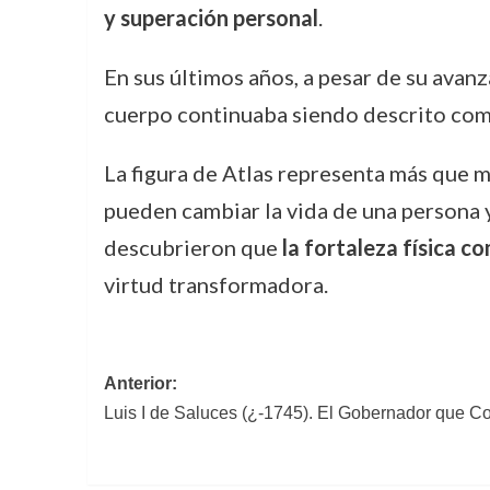
y superación personal
.
En sus últimos años, a pesar de su avan
cuerpo continuaba siendo descrito como
La figura de Atlas representa más que m
pueden cambiar la vida de una persona y
descubrieron que
la fortaleza física c
virtud transformadora.
Navegación
Anterior:
Luis I de Saluces (¿-1745). El Gobernador que C
de
entradas