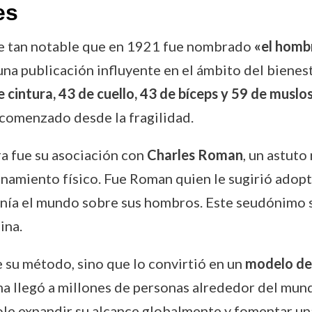
es
fue tan notable que en 1921 fue nombrado
«el homb
 una publicación influyente en el ámbito del bienes
 cintura, 43 de cuello, 43 de bíceps y 59 de muslo
 comenzado desde la fragilidad.
a fue su asociación con
Charles Roman
, un astuto
renamiento físico. Fue Roman quien le sugirió adop
stenía el mundo sobre sus hombros. Este seudónimo
ina.
e su método, sino que lo convirtió en un
modelo de
a llegó a millones de personas alrededor del mun
ole expandir su alcance globalmente y fomentar un