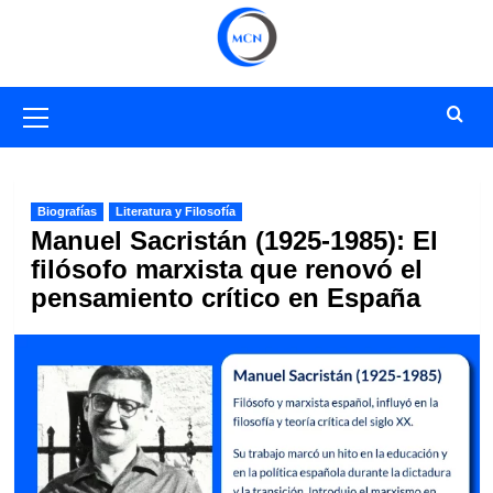
Saltar
al
contenido
Menú
primario
Biografías
Literatura y Filosofía
Manuel Sacristán (1925-1985): El
filósofo marxista que renovó el
pensamiento crítico en España