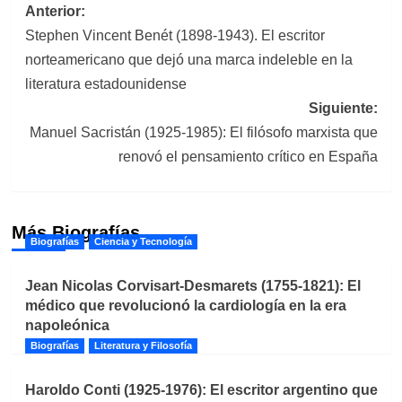
Navegación
Anterior:
Stephen Vincent Benét (1898-1943). El escritor
de
norteamericano que dejó una marca indeleble en la
entradas
literatura estadounidense
Siguiente:
Manuel Sacristán (1925-1985): El filósofo marxista que
renovó el pensamiento crítico en España
Más Biografías
Biografías
Ciencia y Tecnología
Jean Nicolas Corvisart-Desmarets (1755-1821): El
médico que revolucionó la cardiología en la era
napoleónica
Biografías
Literatura y Filosofía
Haroldo Conti (1925-1976): El escritor argentino que