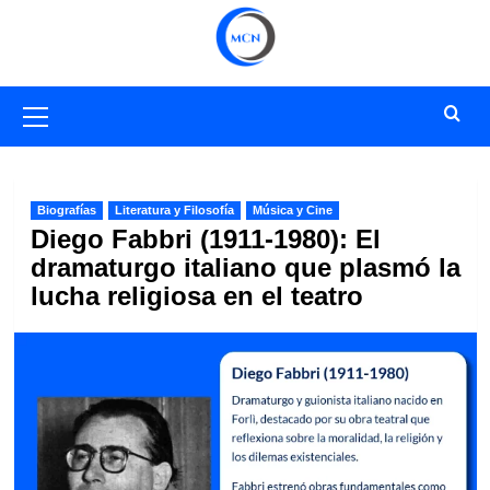
Saltar
al
contenido
Menú
primario
Biografías
Literatura y Filosofía
Música y Cine
Diego Fabbri (1911-1980): El
dramaturgo italiano que plasmó la
lucha religiosa en el teatro