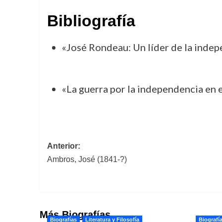
Bibliografía
«José Rondeau: Un líder de la inde
«La guerra por la independencia en e
Navegación
Anterior:
Ambros, José (1841-?)
de
entradas
Más Biografías
Biografías
Literatura y Filosofía
Biografí