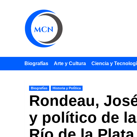
Saltar
al
contenido
Biografías
Arte y Cultura
Ciencia y Tecnolog
Biografías
Historia y Política
Rondeau, José 
y político de 
Río de la Plata