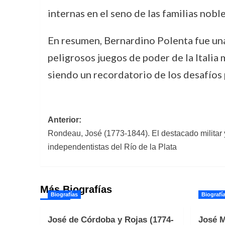
internas en el seno de las familias nobl
En resumen, Bernardino Polenta fue una 
peligrosos juegos de poder de la Italia m
siendo un recordatorio de los desafíos 
Navegación
Anterior:
Rondeau, José (1773-1844). El destacado militar y
de
independentistas del Río de la Plata
entradas
Más Biografías
Biografías
Biografí
José de Córdoba y Rojas (1774-
José M