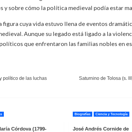
es y sobre cómo la política medieval podía estar mar
figura cuya vida estuvo llena de eventos dramátic
edieval. Aunque su legado está ligado a la violencia
políticos que enfrentaron las familias nobles en e
 político de las luchas
Saturnino de Tolosa (s. III)
as
Biografías
Ciencia y Tecnología
aría Córdova (1799-
José Andrés Cornide de