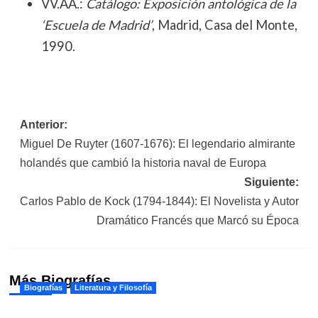
VV.AA.:
Catálogo: Exposición antológica de la
‘Escuela de Madrid’
, Madrid, Casa del Monte,
1990.
Navegación
Anterior:
Miguel De Ruyter (1607-1676): El legendario almirante
de
holandés que cambió la historia naval de Europa
entradas
Siguiente:
Carlos Pablo de Kock (1794-1844): El Novelista y Autor
Dramático Francés que Marcó su Época
Más Biografías
Biografías
Literatura y Filosofía