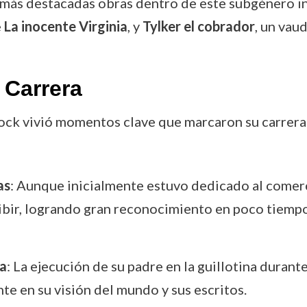
s más destacadas obras dentro de este subgénero 
e
La inocente Virginia
, y
Tylker el cobrador
, un vau
 Carrera
 Kock vivió momentos clave que marcaron su carrera
as
: Aunque inicialmente estuvo dedicado al comerc
cribir, logrando gran reconocimiento en poco tiempo
sa
: La ejecución de su padre en la guillotina duran
e en su visión del mundo y sus escritos.